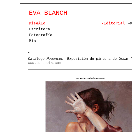
EVA BLANCH
DiseÃ±o
-Editorial
-
Escritora
Fotografía
Bio
<
Catálogo
Momentos.
Exposición de pintura de Oscar 
www.tusquets.com